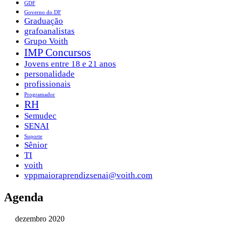
GDF
Governo do DF
Graduação
grafoanalistas
Grupo Voith
IMP Concursos
Jovens entre 18 e 21 anos
personalidade
profissionais
Programador
RH
Semudec
SENAI
Suporte
Sênior
TI
voith
vppmaioraprendizsenai@voith.com
Agenda
dezembro 2020