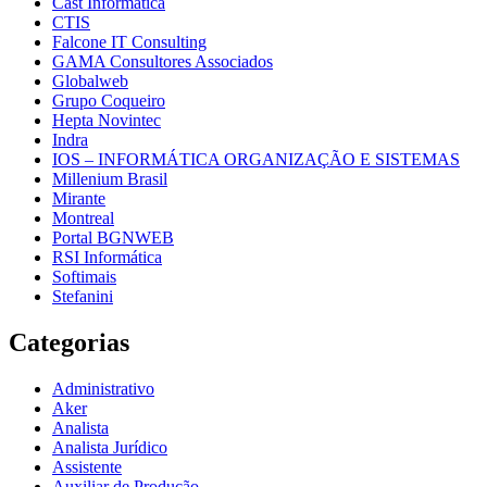
Cast Informática
CTIS
Falcone IT Consulting
GAMA Consultores Associados
Globalweb
Grupo Coqueiro
Hepta Novintec
Indra
IOS – INFORMÁTICA ORGANIZAÇÃO E SISTEMAS
Millenium Brasil
Mirante
Montreal
Portal BGNWEB
RSI Informática
Softimais
Stefanini
Categorias
Administrativo
Aker
Analista
Analista Jurídico
Assistente
Auxiliar de Produção