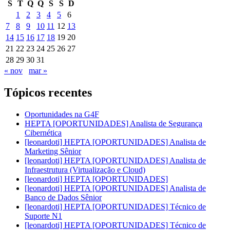
S
T
Q
Q
S
S
D
1
2
3
4
5
6
7
8
9
10
11
12
13
14
15
16
17
18
19
20
21
22
23
24
25
26
27
28
29
30
31
« nov
mar »
Tópicos recentes
Oportunidades na G4F
HEPTA [OPORTUNIDADES] Analista de Segurança
Cibernética
[leonardoti] HEPTA [OPORTUNIDADES] Analista de
Marketing Sênior
[leonardoti] HEPTA [OPORTUNIDADES] Analista de
Infraestrutura (Virtualização e Cloud)
[leonardoti] HEPTA [OPORTUNIDADES]
[leonardoti] HEPTA [OPORTUNIDADES] Analista de
Banco de Dados Sênior
[leonardoti] HEPTA [OPORTUNIDADES] Técnico de
Suporte N1
[leonardoti] HEPTA [OPORTUNIDADES] Técnico de