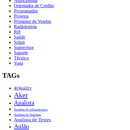
Nutricionista
Orientador de Crédito
Programador
Projetos
Promotor de Vendas
Radiologista
RH
Saúde
Soluti
Supervisor
Suporte
Técnico
Vaga
TAGs
4Quality
Aker
Analista
Analista de infraestrutura
Analista de Sistemas
Analista de Testes
Aulão