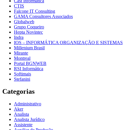
Cast Informática
CTIS
Falcone IT Consulting
GAMA Consultores Associados
Globalweb
Grupo Coqueiro
Hepta Novintec
Indra
IOS – INFORMÁTICA ORGANIZAÇÃO E SISTEMAS
Millenium Brasil
Mirante
Montreal
Portal BGNWEB
RSI Informática
Softimais
Stefanini
Categorias
Administrativo
Aker
Analista
Analista Jurídico
Assistente
Auxiliar de Produção