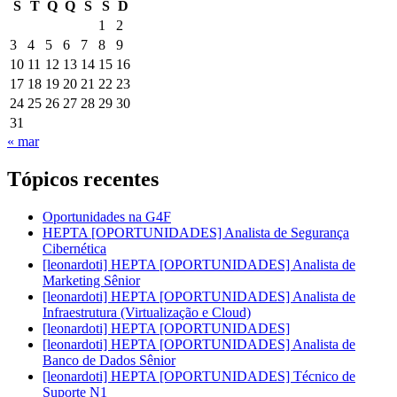
S
T
Q
Q
S
S
D
1
2
3
4
5
6
7
8
9
10
11
12
13
14
15
16
17
18
19
20
21
22
23
24
25
26
27
28
29
30
31
« mar
Tópicos recentes
Oportunidades na G4F
HEPTA [OPORTUNIDADES] Analista de Segurança
Cibernética
[leonardoti] HEPTA [OPORTUNIDADES] Analista de
Marketing Sênior
[leonardoti] HEPTA [OPORTUNIDADES] Analista de
Infraestrutura (Virtualização e Cloud)
[leonardoti] HEPTA [OPORTUNIDADES]
[leonardoti] HEPTA [OPORTUNIDADES] Analista de
Banco de Dados Sênior
[leonardoti] HEPTA [OPORTUNIDADES] Técnico de
Suporte N1