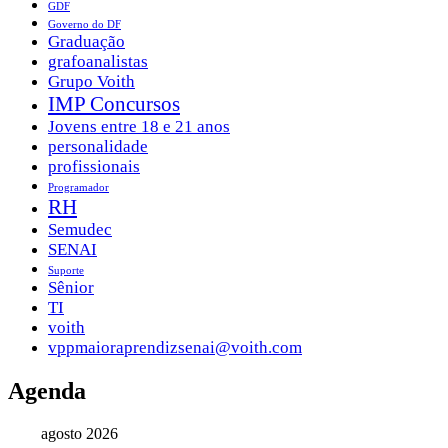
GDF
Governo do DF
Graduação
grafoanalistas
Grupo Voith
IMP Concursos
Jovens entre 18 e 21 anos
personalidade
profissionais
Programador
RH
Semudec
SENAI
Suporte
Sênior
TI
voith
vppmaioraprendizsenai@voith.com
Agenda
agosto 2026