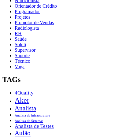
Nutricionista
Orientador de Crédito
Programador
Projetos
Promotor de Vendas
Radiologista
RH
Saúde
Soluti
Supervisor
Suporte
Técnico
Vaga
TAGs
4Quality
Aker
Analista
Analista de infraestrutura
Analista de Sistemas
Analista de Testes
Aulão