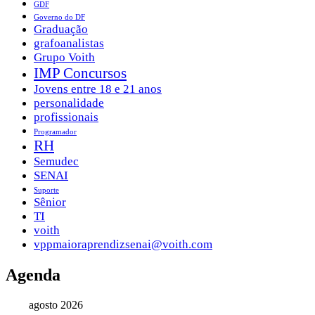
GDF
Governo do DF
Graduação
grafoanalistas
Grupo Voith
IMP Concursos
Jovens entre 18 e 21 anos
personalidade
profissionais
Programador
RH
Semudec
SENAI
Suporte
Sênior
TI
voith
vppmaioraprendizsenai@voith.com
Agenda
agosto 2026