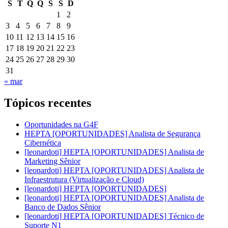
S
T
Q
Q
S
S
D
1
2
3
4
5
6
7
8
9
10
11
12
13
14
15
16
17
18
19
20
21
22
23
24
25
26
27
28
29
30
31
« mar
Tópicos recentes
Oportunidades na G4F
HEPTA [OPORTUNIDADES] Analista de Segurança
Cibernética
[leonardoti] HEPTA [OPORTUNIDADES] Analista de
Marketing Sênior
[leonardoti] HEPTA [OPORTUNIDADES] Analista de
Infraestrutura (Virtualização e Cloud)
[leonardoti] HEPTA [OPORTUNIDADES]
[leonardoti] HEPTA [OPORTUNIDADES] Analista de
Banco de Dados Sênior
[leonardoti] HEPTA [OPORTUNIDADES] Técnico de
Suporte N1