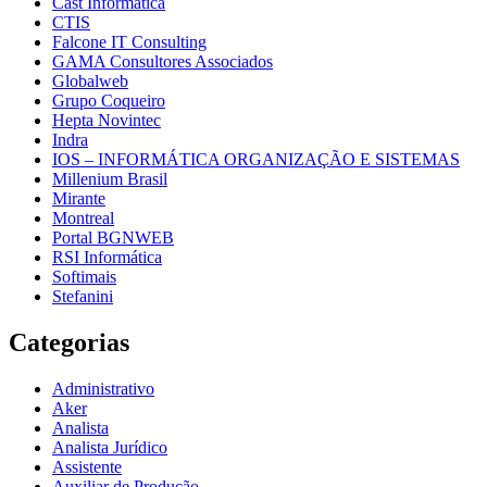
Cast Informática
CTIS
Falcone IT Consulting
GAMA Consultores Associados
Globalweb
Grupo Coqueiro
Hepta Novintec
Indra
IOS – INFORMÁTICA ORGANIZAÇÃO E SISTEMAS
Millenium Brasil
Mirante
Montreal
Portal BGNWEB
RSI Informática
Softimais
Stefanini
Categorias
Administrativo
Aker
Analista
Analista Jurídico
Assistente
Auxiliar de Produção