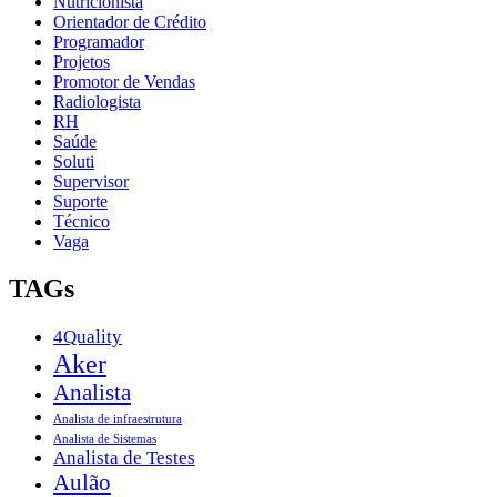
Nutricionista
Orientador de Crédito
Programador
Projetos
Promotor de Vendas
Radiologista
RH
Saúde
Soluti
Supervisor
Suporte
Técnico
Vaga
TAGs
4Quality
Aker
Analista
Analista de infraestrutura
Analista de Sistemas
Analista de Testes
Aulão