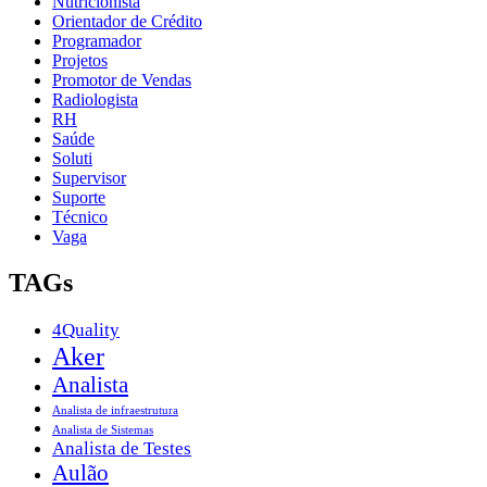
Nutricionista
Orientador de Crédito
Programador
Projetos
Promotor de Vendas
Radiologista
RH
Saúde
Soluti
Supervisor
Suporte
Técnico
Vaga
TAGs
4Quality
Aker
Analista
Analista de infraestrutura
Analista de Sistemas
Analista de Testes
Aulão