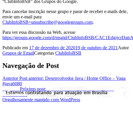
“ClubInfoBSB” dos Grupos do Google.
Para cancelar inscrição nesse grupo e parar de receber e-mails dele,
envie um e-mail para
ClubInfoBSB+unsubscribe@googlegroups.com
.
Para ver essa discussão na Web, acesse
https://groups.google.com/d/msgid/ClubInfoBSB/CAC1Edg
Publicado em
17 de dezembro de 2020
19 de outubro de 2021
Autor
Grupos de Email
Categorias
ClubInfoBSB
Navegação de Post
Anterior
Post anterior:
Desenvolvedor Java / Home Office – Vaga
#java6080
Seguinte
Próximo post:
Processo Seletivo 940 – Analista de
Infraestrutura
Orgulhosamente mantido com WordPress