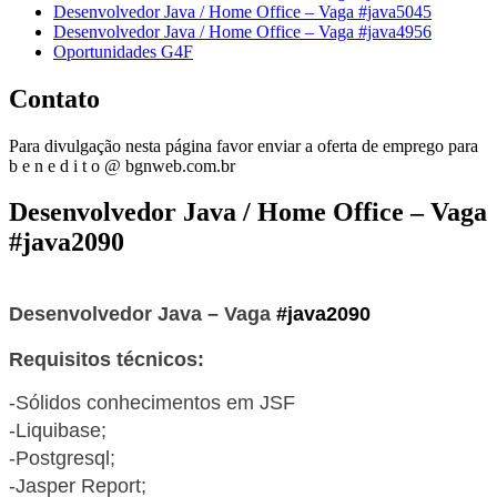
Desenvolvedor Java / Home Office – Vaga #java5045
Desenvolvedor Java / Home Office – Vaga #java4956
Oportunidades G4F
Contato
Para divulgação nesta página favor enviar a oferta de emprego para
b e n e d i t o @ bgnweb.com.br
Desenvolvedor Java / Home Office – Vaga
#java2090
Desenvolvedor Java –
Vaga
#java2090
Requisitos técnicos:
-Sólidos conhecimentos em JSF
-Liquibase;
-Postgresql;
-Jasper Report;