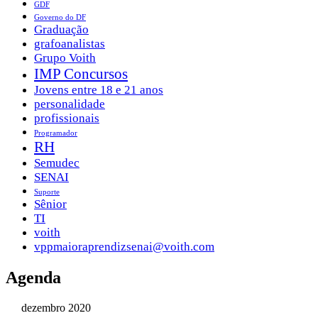
GDF
Governo do DF
Graduação
grafoanalistas
Grupo Voith
IMP Concursos
Jovens entre 18 e 21 anos
personalidade
profissionais
Programador
RH
Semudec
SENAI
Suporte
Sênior
TI
voith
vppmaioraprendizsenai@voith.com
Agenda
dezembro 2020