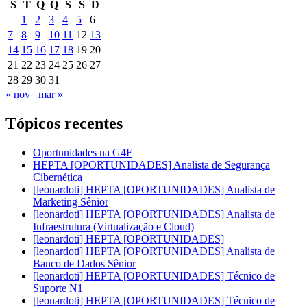
S
T
Q
Q
S
S
D
1
2
3
4
5
6
7
8
9
10
11
12
13
14
15
16
17
18
19
20
21
22
23
24
25
26
27
28
29
30
31
« nov
mar »
Tópicos recentes
Oportunidades na G4F
HEPTA [OPORTUNIDADES] Analista de Segurança
Cibernética
[leonardoti] HEPTA [OPORTUNIDADES] Analista de
Marketing Sênior
[leonardoti] HEPTA [OPORTUNIDADES] Analista de
Infraestrutura (Virtualização e Cloud)
[leonardoti] HEPTA [OPORTUNIDADES]
[leonardoti] HEPTA [OPORTUNIDADES] Analista de
Banco de Dados Sênior
[leonardoti] HEPTA [OPORTUNIDADES] Técnico de
Suporte N1
[leonardoti] HEPTA [OPORTUNIDADES] Técnico de