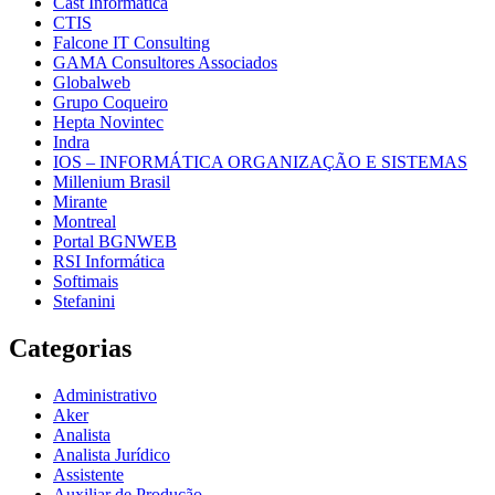
Cast Informática
CTIS
Falcone IT Consulting
GAMA Consultores Associados
Globalweb
Grupo Coqueiro
Hepta Novintec
Indra
IOS – INFORMÁTICA ORGANIZAÇÃO E SISTEMAS
Millenium Brasil
Mirante
Montreal
Portal BGNWEB
RSI Informática
Softimais
Stefanini
Categorias
Administrativo
Aker
Analista
Analista Jurídico
Assistente
Auxiliar de Produção